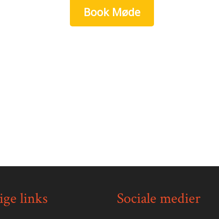
Book Møde
ige links
Sociale medier