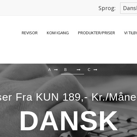
Sprog:
REVISOR
KOM IGANG
PRODUKTER/PRISER
VI TIL
A
B
C
ser Fra KUN 189,- Kr./mån
DANSK