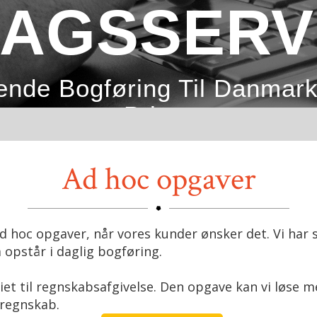
LAGSSERV
nde Bogføring Til Danmark
Priser
BLIV RINGET OP
Ad hoc opgaver
ad hoc opgaver, når vores kunder ønsker det. Vi har
 opstår i daglig bogføring.
et til regnskabsafgivelse. Den opgave kan vi løse m
e regnskab.