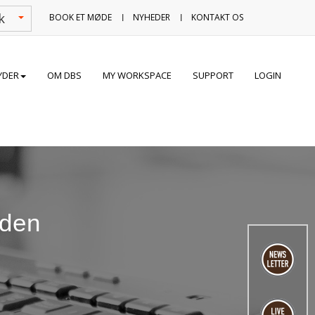
BOOK ET MØDE
NYHEDER
KONTAKT OS
BYDER
OM DBS
MY WORKSPACE
SUPPORT
LOGIN
LÆS
MERE
eden