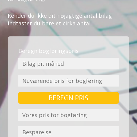
Kender du ikke dit nøjagtige antal bilag
indtaster du bare et cirka antal.
Beregn bogføringspris