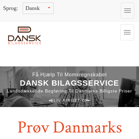
Sprog:
TO
NA
TO
NAV
Få Hjælp Til Momsregnskabet
DANSK BILAGSSERVICE
Landsdækkende Bogføring Til Danmarks Billigste Priser
BLIV RINGET OP
Prøv Danmarks